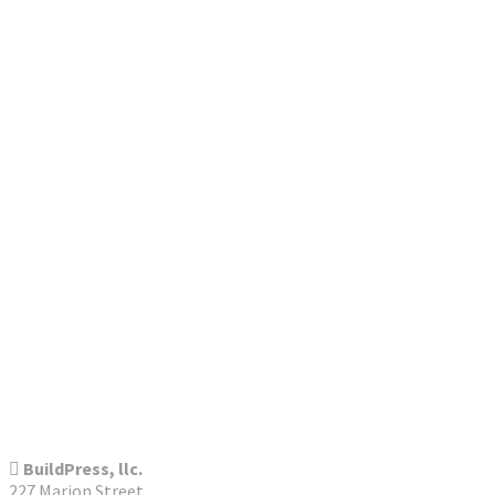
BuildPress, llc.
227 Marion Street