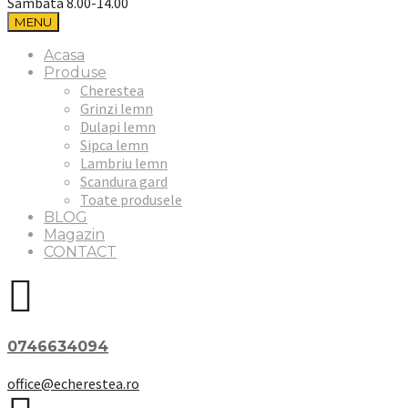
Sambata 8.00-14.00
MENU
Acasa
Produse
Cherestea
Grinzi lemn
Dulapi lemn
Sipca lemn
Lambriu lemn
Scandura gard
Toate produsele
BLOG
Magazin
CONTACT
0746634094
office@echerestea.ro