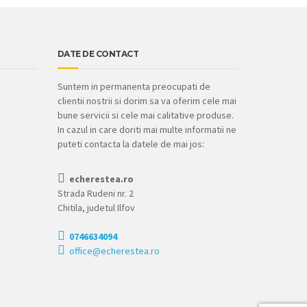
DATE DE CONTACT
Suntem in permanenta preocupati de
clientii nostrii si dorim sa va oferim cele mai
bune servicii si cele mai calitative produse.
In cazul in care doriti mai multe informatii ne
puteti contacta la datele de mai jos:
echerestea.ro
Strada Rudeni nr. 2
Chitila, judetul Ilfov
0746634094
office@echerestea.ro