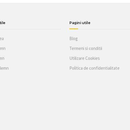
tile
Pagini utile
ea
Blog
emn
Termeni si conditii
emn
Utilizare Cookies
 lemn
Politica de confidentialitate