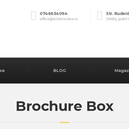
0746634094
Str. Rudeni
office@echerestea.ro
Chitila, judet 
se
BLOG
Magaz
Brochure Box