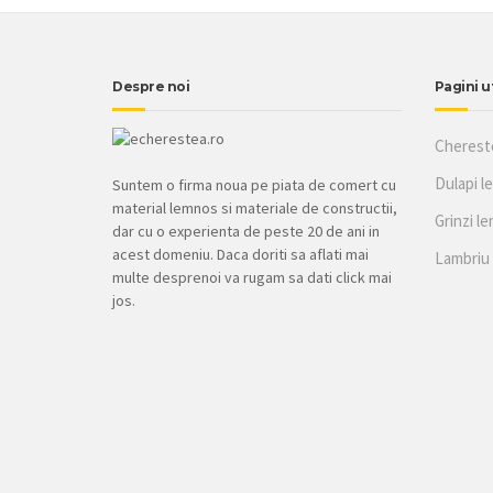
Despre noi
Pagini u
Cherest
Dulapi l
Suntem o firma noua pe piata de comert cu
material lemnos si materiale de constructii,
Grinzi l
dar cu o experienta de peste 20 de ani in
acest domeniu. Daca doriti sa aflati mai
Lambriu
multe desprenoi va rugam sa dati click mai
jos.