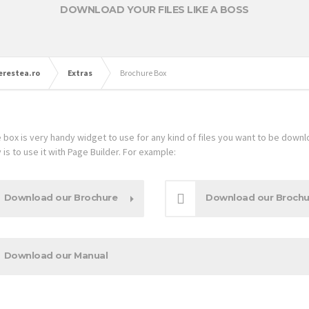
DOWNLOAD YOUR FILES LIKE A BOSS
herestea.ro
Extras
Brochure Box
 box is very handy widget to use for any kind of files you want to be down
is to use it with Page Builder. For example:
Download our Brochure
Download our Brochu
Download our Manual