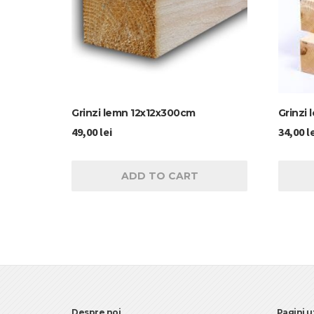
Grinzi lemn 12x12x300cm
Grinzi
49,00
lei
34,00
l
ADD TO CART
Despre noi
Pagini u