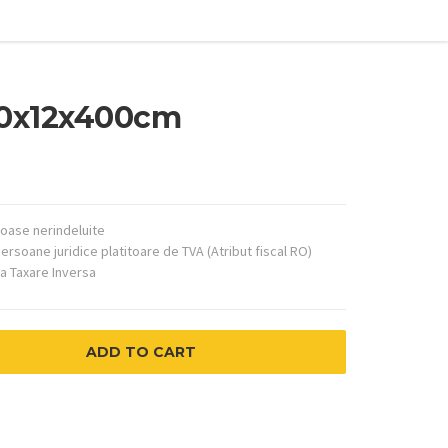
10x12x400cm
noase nerindeluite
persoane juridice platitoare de TVA (Atribut fiscal RO)
ca Taxare Inversa
ADD TO CART