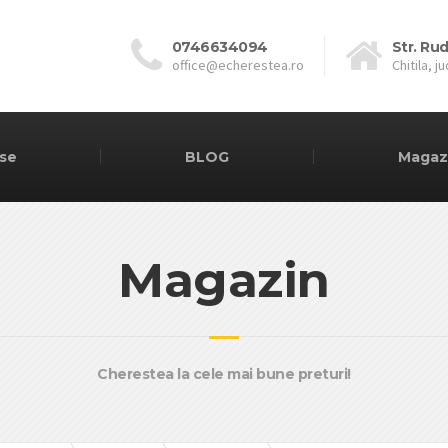
0746634094
Str. Rud
office@echerestea.ro
Chitila, j
se
BLOG
Magaz
Magazin
Cherestea la cele mai bune preturi!