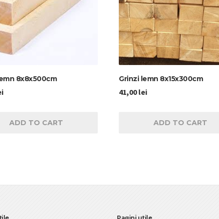
 lemn 8x8x500cm
Grinzi lemn 8x15x300cm
ei
41,00
lei
ADD TO CART
ADD TO CART
tile
Pagini utile