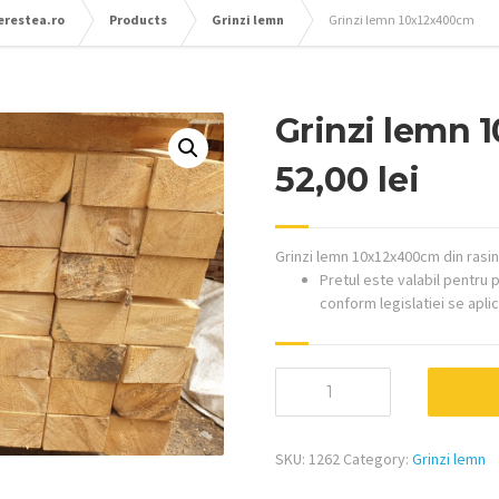
herestea.ro
Products
Grinzi lemn
Grinzi lemn 10x12x400cm
Grinzi lemn 
52,00
lei
Grinzi lemn 10x12x400cm din rasi
Pretul este valabil pentru 
conform legislatiei se apli
Grinzi
lemn
10x12x400cm
quantity
SKU:
1262
Category:
Grinzi lemn