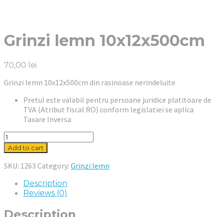
Grinzi lemn 10x12x500cm
70,00
lei
Grinzi lemn 10x12x500cm din rasinoase nerindeluite
Pretul este valabil pentru persoane juridice platitoare de
TVA (Atribut fiscal RO) conform legislatiei se aplica
Taxare Inversa
Grinzi
lemn
Add to cart
10x12x500cm
quantity
SKU:
1263
Category:
Grinzi lemn
Description
Reviews (0)
Description