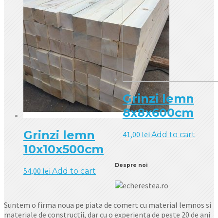
Grinzi lemn
8x8x600cm
Grinzi lemn
41,00
lei
Add to cart
10x10x500cm
Despre noi
54,00
lei
Add to cart
Suntem o firma noua pe piata de comert cu material lemnos si
materiale de constructii, dar cu o experienta de peste 20 de ani