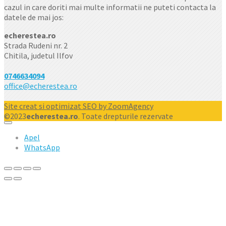
cazul in care doriti mai multe informatii ne puteti contacta la
datele de mai jos:
echerestea.ro
Strada Rudeni nr. 2
Chitila, judetul Ilfov
0746634094
office@echerestea.ro
Site creat si optimizat SEO by ZoomAgency
©2023
echerestea.ro
. Toate drepturile rezervate
Apel
WhatsApp