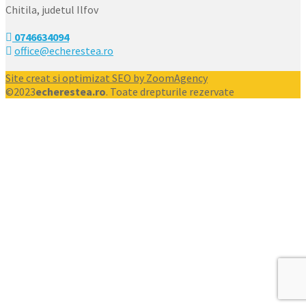
Chitila, judetul Ilfov
0746634094
office@echerestea.ro
Site creat si optimizat SEO by ZoomAgency
©2023
echerestea.ro
. Toate drepturile rezervate