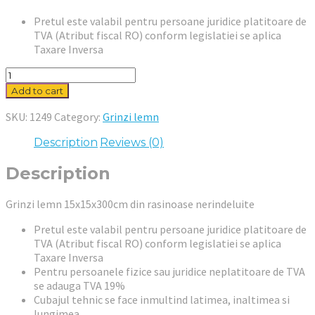
Pretul este valabil pentru persoane juridice platitoare de
TVA (Atribut fiscal RO) conform legislatiei se aplica
Taxare Inversa
Grinzi
lemn
Add to cart
15x15x300cm
quantity
SKU:
1249
Category:
Grinzi lemn
Description
Reviews (0)
Description
Grinzi lemn 15x15x300cm din rasinoase nerindeluite
Pretul este valabil pentru persoane juridice platitoare de
TVA (Atribut fiscal RO) conform legislatiei se aplica
Taxare Inversa
Pentru persoanele fizice sau juridice neplatitoare de TVA
se adauga TVA 19%
Cubajul tehnic se face inmultind latimea, inaltimea si
lungimea.