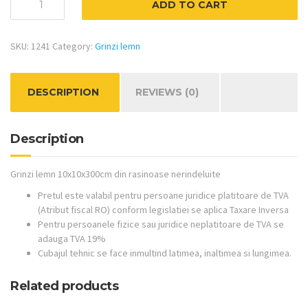
ADD TO CART
lemn
10x10x300cm
quantity
SKU:
1241
Category:
Grinzi lemn
DESCRIPTION
REVIEWS (0)
Description
Grinzi lemn 10x10x300cm din rasinoase nerindeluite
Pretul este valabil pentru persoane juridice platitoare de TVA
(Atribut fiscal RO) conform legislatiei se aplica Taxare Inversa
Pentru persoanele fizice sau juridice neplatitoare de TVA se
adauga TVA 19%
Cubajul tehnic se face inmultind latimea, inaltimea si lungimea.
Related products