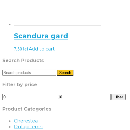
Scandura gard
7,50
lei
Add to cart
Search Products
Search
Search
for:
Filter by price
Min
Max
Filter
price
price
Product Categories
Cherestea
Dulapi lemn