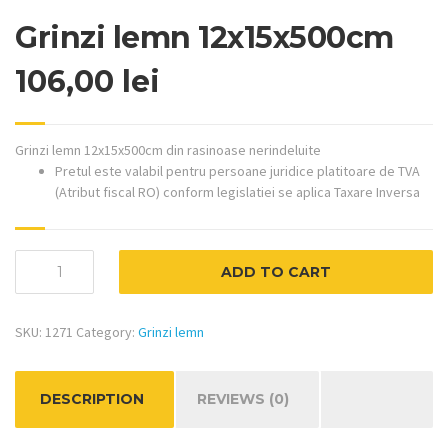
Grinzi lemn 12x15x500cm
106,00
lei
Grinzi lemn 12x15x500cm din rasinoase nerindeluite
Pretul este valabil pentru persoane juridice platitoare de TVA
(Atribut fiscal RO) conform legislatiei se aplica Taxare Inversa
Grinzi
ADD TO CART
lemn
12x15x500cm
quantity
SKU:
1271
Category:
Grinzi lemn
DESCRIPTION
REVIEWS (0)